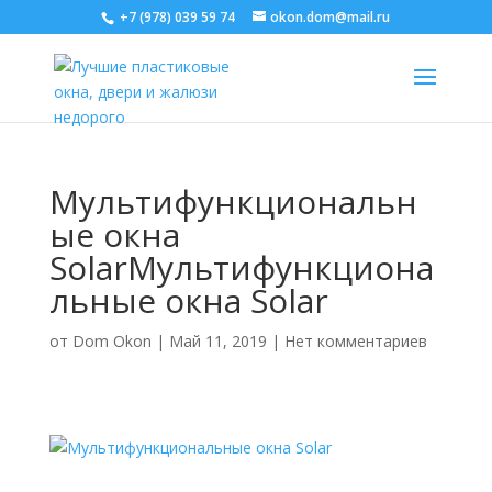
+7 (978) 039 59 74
okon.dom@mail.ru
Мультифункциональн
ые окна
SolarМультифункциона
льные окна Solar
от
Dom Okon
|
Май 11, 2019
|
Нет комментариев