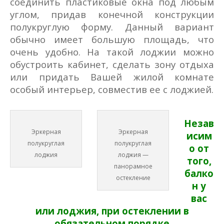
соединить пластиковые окна под любым
углом, придав конечной конструкции
полукруглую форму. Данный вариант
обычно имеет большую площадь, что
очень удобно. На такой лоджии можно
обустроить кабинет, сделать зону отдыха
или придать Вашей жилой комнате
особый интерьер, совместив ее с лоджией.
Незав
Эркерная
Эркерная
исим
полукруглая
полукруглая
о от
лоджия
лоджия —
того,
панорамное
балко
остекление
н у
вас
или лоджия, при остеклении в
обязательном порядке