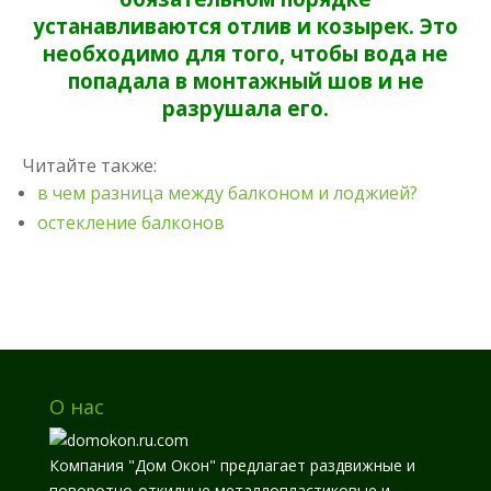
устанавливаются отлив и козырек. Это
необходимо для того, чтобы вода не
попадала в монтажный шов и не
разрушала его.
Читайте также:
в чем разница между балконом и лоджией?
остекление балконов
Остеклить лоджию, застеклить лоджию, окна на лоджию, стеклопакеты на
лоджию, заказать остекление лоджии Севастополь
О нас
Компания "Дом Окон" предлагает раздвижные и
поворотно-откидные металлопластиковые и