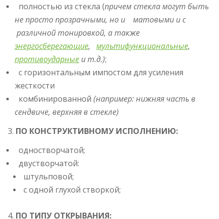
полностью из стекла (
причем стекла могут быть
не просто прозрачными, но и матовыми и с
различной тонировкой, а также
энергосберегающие
,
мультифункциональные
,
противоударные
и т.д.)
;
с горизонтальным импостом для усиления
жесткости
комбинированной
(например: нижняя часть в
сендвиче, верхняя в стекле)
3.
ПО КОНСТРУКТИВНОМУ ИСПОЛНЕНИЮ:
одностворчатой;
двустворчатой:
штульповой;
с одной глухой створкой;
4.
ПО ТИПУ ОТКРЫВАНИЯ: