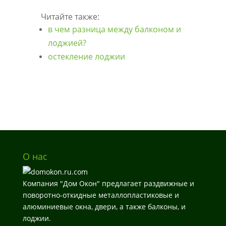
Читайте также:
в чем разница между балконом и
лоджией?
остекление лоджии
остекление балкона, застеклить балкон, застеклить
балкон Севастополь, заказать остекление балкона,
заказать застекление балкона под ключ
Севастополь
О нас
Компания "Дом Окон" предлагает раздвижные и
поворотно-откидные металлопластиковые и
алюминиевые окна, двери, а также балконы, и
лоджии.